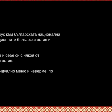
кус към българската национална
ционните български ястия и
.
 и себе си с някоя от
и ястия.
идуално меню и чеверме, по