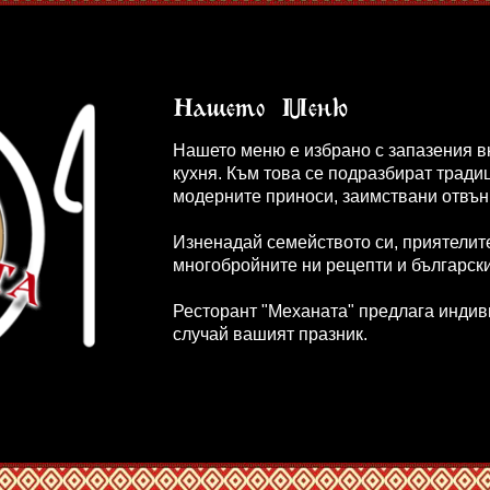
Нашето Меню
Нашето меню е избрано с запазения в
кухня.
Към това се подразбират тради
модерните приноси, заимствани отвън
Изненадай семейството си, приятелите
многобройните ни рецепти и българск
Ресторант "Механата" предлага индив
случай вашият празник.