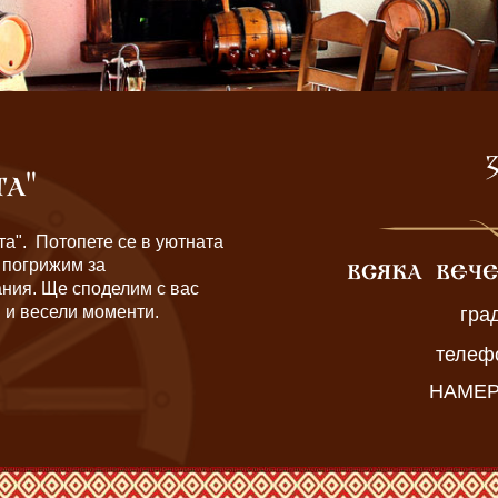
З
ТА"
а". Потопете се в уютната
е погрижим за
ВСЯКА ВЕЧ
ния. Ще споделим с вас
и весели моменти.
гра
телефо
НАМЕР